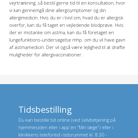
vejrtrækning, så bestil gerne tid til en konsultation, hvor
vi kan gennemgå dine allergisymptomer og din
allergimedicin. Hvis du er i tvivl om, hvad du er allergisk
overfor, kan du få taget en vejledende blodprøve. Hvis
der er mistanke om astma, kan du få foretaget en
lungefunktions-undersøgelse mhp. om du vil have gavn
af astmamedicin. Der vil også være lejlighed til at drøfte
muligheder for allergivaccinationer.
Tidsbestilling
Du kan bestille tid online (ved selvbetjening på
hjemmesiden eller i app´en ”Min læge”) eller i
klinikkens telefontid i tidsrummet kl. 8.30 -