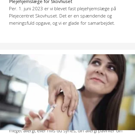
Plejehjemslæge for Skovhuset
Per. 1. juni 2023 er vi blevet fast plejehjemslæge på
Plejecentret Skovhuset. Det er en spændende og
meningsfuld opgave, og vi er glade for samarbejdet.
Pollensæsonen står for
døren
Hvis du har pollenallergi, anbefales du at starte
forebyggende allergimedicin ca. 2 uger før du plejer at få
symptomer.
30 procent af alle allergikere har også astma. Hvis du har
meget allergi, eller hvis du synes, din allergi påvirker din