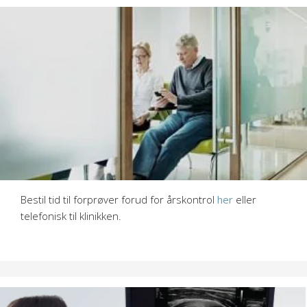
Tid til årskontrol?
Har du kronisk sygdom anbefales du regelmæssig klinisk
kontrol af din sygdom mindst 1 gang årligt. Det drejer sig
f.eks. om sukkersyge, KOL, astma, forhøjet blodtryk og
kolesterol, stofskiftesygdomme, knogleskørhed og
psykiske sygdom. Formålet med årskontrollerne er at
sikre, at din kroniske sygdom er velbehandlet og evt. at
justere din medicin.
Læs mere her
.
Bestil tid til forprøver forud for årskontrol
her
eller
telefonisk til klinikken.