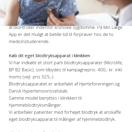
akutte patienter, og i samarbejde med
lægen iværksættes relevant behandling. De
varetager alle laboratorieprøver, herunder forprøver til
årskontroller indenfor kroniske sygdomme. På Min Læge
App er det muligt at betille tid til forprøver hos de to
medicinstuderende.
Køb dit eget blodtryksapparat i klinikken
Vi har indkøbt et stort parti blodtryksapparater (Microlife,
BP B2 Basic), som tilbydes til kampagnepris: 400,- kr. inkl.
moms (vejl. pris 525,-).
Blodtryksapparatet er anbefalet af Hjerteforeningen og
Dansk Hypertensionsselskab.
Samme model benyttes i klinikken til
hjemmeblodtryksmålinger.
Vi anbefaler patienter med forhøjet blodtryk at anskaffe
eget blodtryksapparat til målinger af hjemmeblodtryk.