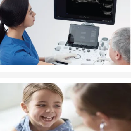
Ultralydsskanning
Vi benytter
vejledende
ultralydsskanning til udredning og
behandling af patienter med hjerte- lunge- og
karsygdomme, lever- og galdesygdomme,
urinvejssygdomme, muskel- og ledsmerter samt til
gynækologiske undersøgelser og til graviditets
undersøgelser
Praksisnyt
Medicinstuderende hjælper i klinikken
Vi har ansat to erfarne medicinstuderende på
kandidatdelen til at aflaste i klinikken.
Cecilie og Nanna passer telefon fra kl 8.30-12, tilser